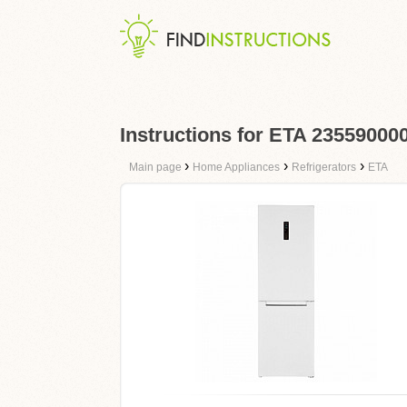
Instructions for ETA 23559000
›
›
›
Main page
Home Appliances
Refrigerators
ETA