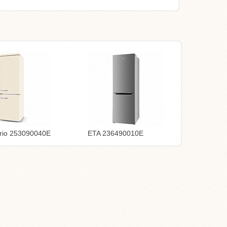
rio 253090040E
ETA 236490010E