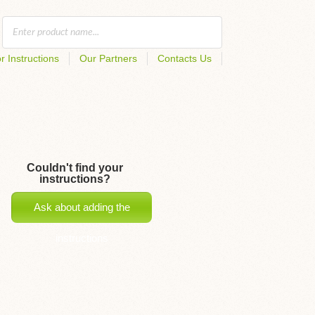
r Instructions
Our Partners
Contacts Us
Couldn't find your
instructions?
Ask about adding the
instructions