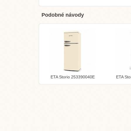
Podobné návody
ETA Storio 253390040E
ETA Sto