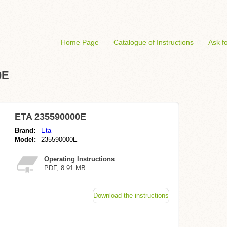
Home Page
Catalogue of Instructions
Ask fo
0E
ETA 235590000E
Brand:
Eta
Model:
235590000E
Operating Instructions
PDF, 8.91 MB
Download the instructions