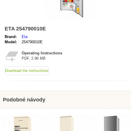
ETA 254790010E
Brand:
Eta
Model:
254790010E
Operating Instructions
PDF, 2.96 MB
Download the instructions
Podobné návody