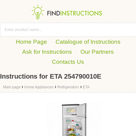
Home Page
Catalogue of Instructions
Ask for Instructions
Our Partners
Contacts Us
Instructions for ETA 254790010E
›
›
›
Main page
Home Appliances
Refrigerators
ETA