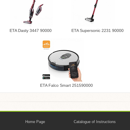
ETA Dasty 3447 90000
ETA Supersonic 2231 90000
ETA Falco Smart 251590000
Home Page
Catalogue of Instructions