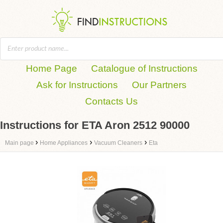
Home Page
Catalogue of Instructions
Ask for Instructions
Our Partners
Contacts Us
Instructions for ETA Aron 2512 90000
›
›
›
Main page
Home Appliances
Vacuum Cleaners
Eta