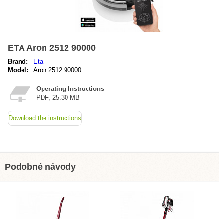
ETA Aron 2512 90000
Brand:
Eta
Model:
Aron 2512 90000
Operating Instructions
PDF, 25.30 MB
Download the instructions
Podobné návody