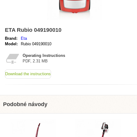
ETA Rubio 049190010
Brand:
Eta
Model:
Rubio 049190010
Operating Instructions
PDF, 2.31 MB
Download the instructions
Podobné návody