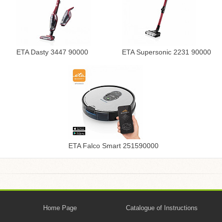
ETA Dasty 3447 90000
ETA Supersonic 2231 90000
ETA Falco Smart 251590000
Home Page
Catalogue of Instructions