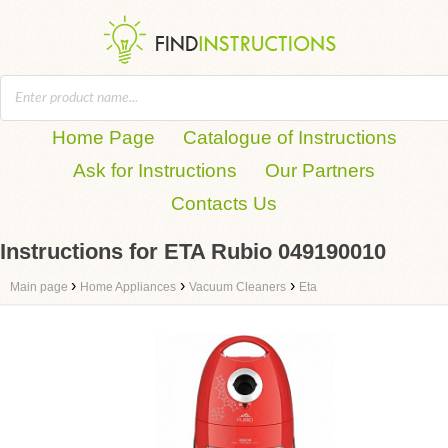
Home Page
Catalogue of Instructions
Ask for Instructions
Our Partners
Contacts Us
Instructions for ETA Rubio 049190010
›
›
›
Main page
Home Appliances
Vacuum Cleaners
Eta